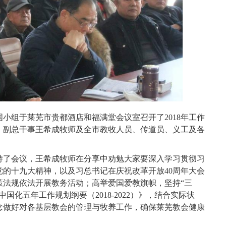
国小组于莱芜市贵都酒店和福满堂会议室召开了2018年工作
、副总干事王希成牧师及全市教牧人员、传道员、义工及各
持了会议，王希成牧师在分享中劝勉大家要深入学习贯彻习
的十九大精神，以及习总书记在庆祝改革开放40周年大会
策法规依法开展教务活动；高举爱国爱教旗帜，坚持“三
国化五年工作规划纲要（2018-2022）》，结合实际状
念做好对各基层教会的管理与牧养工作，确保莱芜教会健康