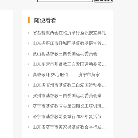
随便看看
省基督教两会在临沂举行圣职按立典礼
山东省枣庄市峄城区基督教基层堂管会换届暨规范化建设推进会议胜利召开
微山县基督教三自爱国运动委员会 举办基督教中国化学习班
山东东营市基督教三自爱国运动委员会召开第四届第三次全委（扩大）会议暨年终总结会
真诚敬拜 热心服侍 ——济宁市黄家街教会社会服务小组参访曲阜市基督教两会
山东省滨州市基督教三自爱国运动委员会召开第四届五次全委会议
滨州市基督教三自爱国运动委员会举办学习贯彻党的二十大精神培训班
济宁市基督教两会第四期义工培训班参访临沂市基督教两会
济宁市基督教两会举行2023年复活节圣乐崇拜
山东省济宁市黄家街基督教会举行迎新春书画交流活动