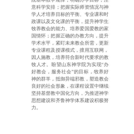
意科学安排
；
把握实际师资情况与神
学人才培养目标的平衡
、
专业课和时
政课以及文化课的平衡
，
提升神学生
牧
养
教会
的
能力
、培养爱国爱教的
家
国情怀；把握正确的办教方向，提升
学术水平，紧盯未来教会所需，更新
专业课程及授课模式，擅用互联网，
因人施教，培养符合新时代要求的教
牧人才
。盼望山东神学院
为实现
“
办
好教会
，
服务社会
”
的目标，牧
养
好
神的群羊，抵御异端邪教，塑造教会
良好的社会形象，
在课程设置中继续
坚持基督教中国化方向，
为
推进神学
思想建设和齐鲁神学体系建设积极努
力。