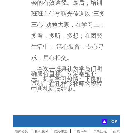
会的有效途径。最后，培训
班班主任李曙光传道以“三多
三心”劝勉大家，在学习上：
多看，多听，多想；在团契
生活中： 清心装备，专心寻
求，用心相交。
本次开班典礼为学员们明
确服侍目标、立定奉献心
志、提高学习热情打下良好
基础，在孔祥玲牧师的祝福
中典礼圆满结束。
TOP
|
|
|
|
|
新闻资讯
机构概况
院校事工
礼敬神学
宗教法规
山东