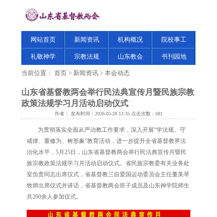
网站首页
新闻资讯
机构概况
院校事工
礼敬神学
宗教法规
山东教会
书刊园地
当前位置：
首页
>
新闻资讯
>
本会动态
山东省基督教两会举行民法典宣传月暨民族宗教
政策法规学习月活动启动仪式
作者： 发布时间：2026-05-28 13:35 点击次数：
681
为贯彻落实全面从严治教工作要求，深入开展“学法规、守
戒律、重修为、树形象”教育活动，进一步提升全省基督教界法
治化水平，5月25日，山东省基督教两会举行民法典宣传月暨民
族宗教政策法规学习月活动启动仪式。省民族宗教委有关业务处
室负责同志出席仪式，省基督教三自爱国运动委员会主任董美琴
牧师出席仪式并讲话，省基督教两会班子成员及山东神学院师生
共200余人参加仪式。