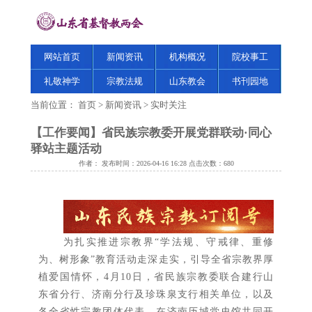
网站首页
新闻资讯
机构概况
院校事工
礼敬神学
宗教法规
山东教会
书刊园地
当前位置：
首页
>
新闻资讯
>
实时关注
【工作要闻】省民族宗教委开展党群联动·同心
驿站主题活动
作者： 发布时间：2026-04-16 16:28 点击次数：
680
为扎实推进宗教界“学法规、守戒律、重修
为、树形象”教育活动走深走实，引导全省宗教界厚
植爱国情怀，4月10日，省民族宗教委联合建行山
东省分行、济南分行及珍珠泉支行相关单位，以及
各全省性宗教团体代表，在济南历城党史馆共同开