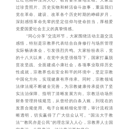
过珍贵照片、历史实物和鲜活奋斗故事，重温我们
党在革命、建设、改革各个历史时期的峥嵘岁月，
深刻感悟革命先辈的坚定信仰与使命担当，厚植爱
党爱国爱社会主义的真挚情感。
“同心分享”交流环节，大家围绕活动主题交流
感悟，特别是宗教界代表结合自身修行与场所管理
实际畅谈体会，引发强烈共鸣。大家纷纷表示，党
的十八大以来，在党中央坚强领导下，国家打赢脱
贫攻坚战、全面建成小康社会，各项事业取得历史
性成就，宗教界也在安全和平的环境中，坚定宗教
中国化方向，实现健康有序传承。同时，宗教领域
法律法规不断健全完善，为宗教健康传承提供了坚
实法治保障、指明了清晰发展方向。宗教活动场所
财务管理持续规范，从曾经的白条入账，到现在的
发票合规使用、电子台账精细化管理，审计流程清
晰透明，切实赢得了广大信众认可。“国法大于教
法”“教民亦是公民”的理念深入人心，宗教界人士国