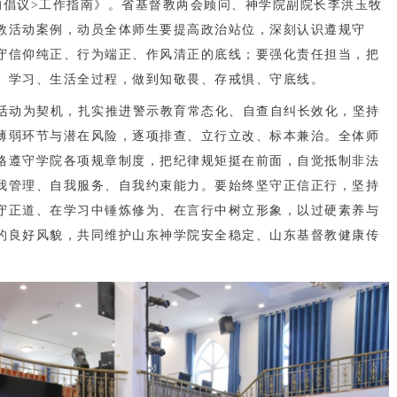
的倡议>工作指南》。省基督教两会顾问、神学院副院长李洪玉牧
教活动案例，动员全体师生要提高政治站位，深刻认识遵规守
守信仰纯正、行为端正、作风清正的底线；要强化责任担当，把
、学习、生活全过程，做到知敬畏、存戒惧、守底线。
活动为契机，扎实推进警示教育常态化、自查自纠长效化，坚持
薄弱环节与潜在风险，逐项排查、立行立改、标本兼治。全体师
格遵守学院各项规章制度，把纪律规矩挺在前面，自觉抵制非法
我管理、自我服务、自我约束能力。要始终坚守正信正行，坚持
守正道、在学习中锤炼修为、在言行中树立形象，以过硬素养与
的良好风貌，共同维护山东神学院安全稳定、山东基督教健康传