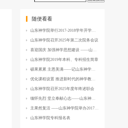
随便看看
山东神学院举行2017-2018学年开学典礼
山东神学院召开2025年第二次院务会议
喜迎国庆 加强神学思想建设 ——山东省基督教两会神学教育和神学思想建设专委会研讨会
山东神学院2019年本科、专科招生简章
硕果累累 主恩美满——记山东神学院2016年毕业典礼
优化课程设置 推进新时代的神学教育 ——山东神学院召开新形势下推进课程设置改革研讨会
山东神学院召开2025年度年终述职会
缅怀先烈 坚立奉献心志——山东神学院全体学生赴英雄山瞻仰革命烈士墓、供稿：王孟坤、王伟、编辑：王增辉、图片：王伟
主果然复活 -----山东神学院举办2017年受难周复活节系列灵修崇拜
山东神学院专科报名表