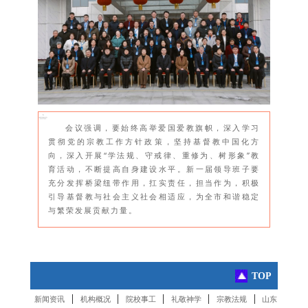
会议强调，要始终高举爱国爱教旗帜，深入学习
贯彻党的宗教工作方针政策，坚持基督教中国化方
向，深入开展“学法规、守戒律、重修为、树形象”教
育活动，不断提高自身建设水平。新一届领导班子要
充分发挥桥梁纽带作用，扛实责任，担当作为，积极
引导基督教与社会主义社会相适应，为全市和谐稳定
与繁荣发展贡献力量。
TOP
|
|
|
|
|
新闻资讯
机构概况
院校事工
礼敬神学
宗教法规
山东