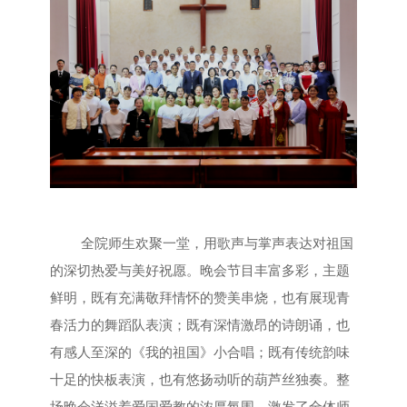
全院师生欢聚一堂，用歌声与掌声表达对祖国
的深切热爱与美好祝愿。晚会节目丰富多彩，主题
鲜明，既有充满敬拜情怀的赞美串烧，也有展现青
春活力的舞蹈队表演；既有深情激昂的诗朗诵，也
有感人至深的《我的祖国》小合唱；既有传统韵味
十足的快板表演，也有悠扬动听的葫芦丝独奏。整