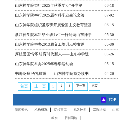
山东神学院举行2025年秋季学期“开学第
09-18
山东神学院举行2025届本科毕业生论文答
07-02
山东神学院组织圣乐班开展爱国主义教育暨基
06-15
浙江神学院本科毕业班师生一行到访山东神学
05-30
山东神学院举办2013届义工培训班校友返
05-30
厚植爱国情怀 培育时代新人——山东神学院
05-26
山东神学院举办2025年春季运动会
05-15
书海泛舟 悟礼敬道——山东神学院举办读书
04-26
2
3
下一页
末页
首页
上一页
1
TOP
|
|
|
|
|
新闻资讯
机构概况
院校事工
礼敬神学
宗教法规
山东
|
|
教会
书刊园地